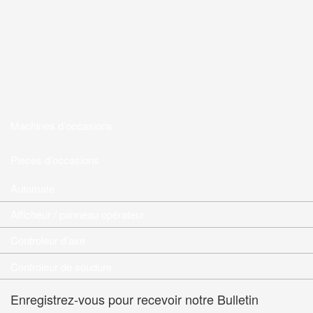
Machines d’occasions
Pieces d’occasions
Automate
Afficheur / panneau opérateur
Controleur d’axe
Controleur de soudure
Enregistrez-vous pour recevoir notre Bulletin