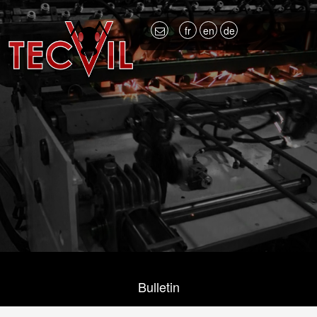
fr
en
de
Bulletin