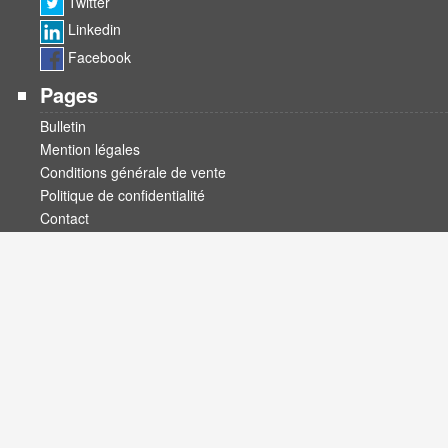
Twitter
Linkedin
Facebook
Pages
Bulletin
Mention légales
Conditions générale de vente
Politique de confidentialité
Contact
Catégories
Machines d’occasions
Afficheur / panneau opérateur
Pieces d’occasions
Controleur de soudure
Automate
Controleur d’axe
Nous utilisons des cookies pour nous assurer que nous vous
offrons la meilleure expérience sur notre site Web.
ACCEPTER
PLUS D'INFO